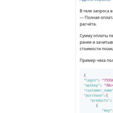
В теле запроса 
— Полная оплата
расчёта.
Сумму оплаты п
ранее и зачитыв
стоимости пози
Пример чека пол
{
"login"
:
"7555
"apikey"
:
"30c
"customer_name
"purchase"
:
{
"products"
:
{
"key"