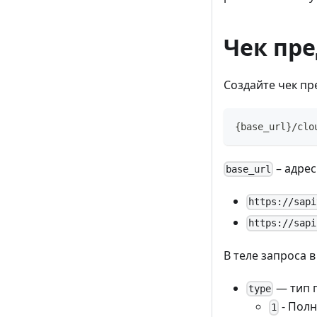
Чек пр
Создайте чек пр
{base_url}/clo
– адрес
base_url
https://sapi
https://sapi
В теле запроса 
— тип 
type
- Полн
1