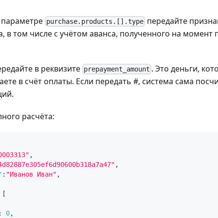
в параметре
передайте призна
purchase.products.[].type
, в том числе с учётом аванса, полученного на момент
ередайте в реквизите
. Это деньги, ко
prepayment_amount
аете в счёт оплаты. Если передать #, система сама посч
ций.
ного расчёта:
0003313"
,
4d82887e305ef6d90600b318a7a47"
,
"
:
"Иванов Иван"
,
[
:
0
,