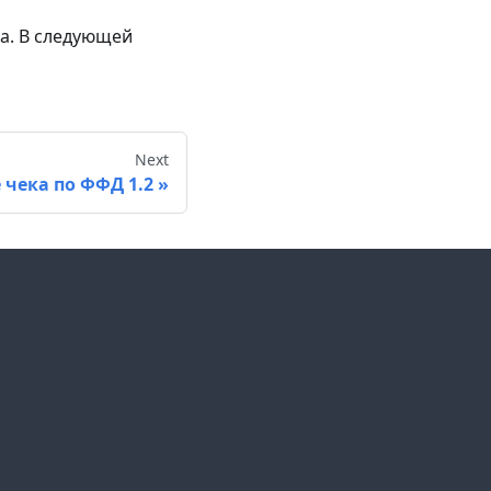
на. В следующей
Next
 чека по ФФД 1.2