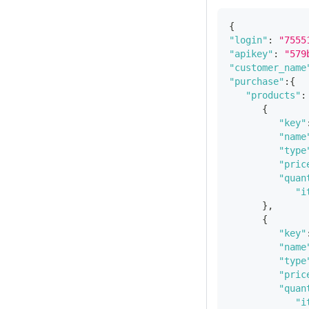
{
"login"
:
"7555
"apikey"
:
"579
"customer_name
"purchase"
:
{
"products"
:
{
"key"
"name
"type
"pric
"quan
"i
}
,
{
"key"
"name
"type
"pric
"quan
"i