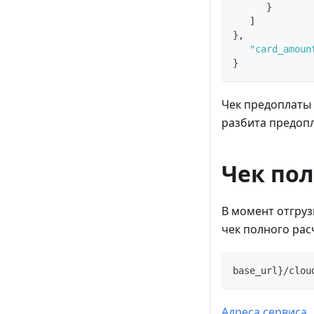
}
]
}
,
"card_amoun
}
Чек предоплаты 
разбита предопл
Чек пол
В момент отгруз
чек полного рас
base_url}/clou
Адреса сервиса