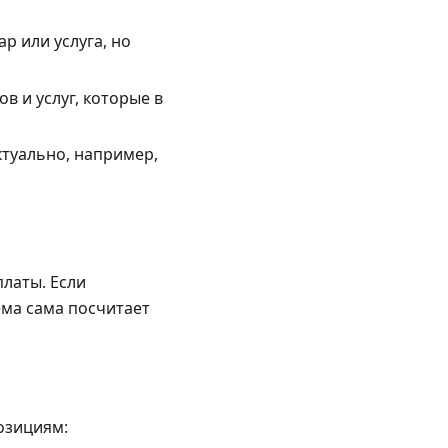
р или услуга, но
в и услуг, которые в
актуально, например,
латы. Если
ема сама посчитает
озициям: