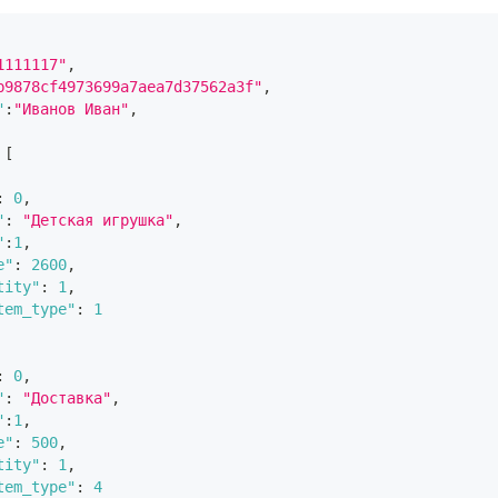
1111117"
,
b9878cf4973699a7aea7d37562a3f"
,
"
:
"Иванов Иван"
,
[
:
0
,
"
:
"Детская игрушка"
,
"
:
1
,
e"
:
2600
,
tity"
:
1
,
tem_type"
:
1
:
0
,
"
:
"Доставка"
,
"
:
1
,
e"
:
500
,
tity"
:
1
,
tem_type"
:
4