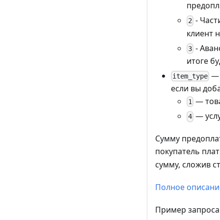
предопл
- Част
2
клиент 
- Аван
3
итоге бу
— 
item_type
если вы доба
— тов
1
— услу
4
Сумму предоплат
покупатель плат
сумму, сложив с
Полное описани
Пример запроса 