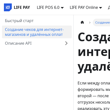
LIFE PAY
LIFE POS 6.0
LIFE PAY Online
Быстрый старт
Создание
Создание чеков для интернет-
Созд
магазинов и удалённых оплат
Описание API
инте
удал
Если между опла
формировать мин
второй — после 
отгрузок нескол
реализовать эту