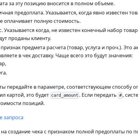
ата за эту позицию вносится в полном объеме.
ичная предоплата. Указывается, когда явно известен това
не оплачивает полную стоимость.
с. Указывается когда, не известен конечный набор товаро
дут проданы клиенту.
признак предмета расчета (товар, услуга и проч.). Это 
вляете в чек доставку. Чаще всего это будут значения:
ар,
га.
ы передайте в параметре, соответствующем способу оп
ил картой, это будет
. Если передать
, сист
card_amount
#
тоимости позиций.
е запроса
на создание чека c признаком полной предоплаты по п