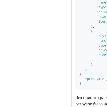
"name
"type
"pric
"quan
"item
}
,
{
"key"
"name
"type
"pric
"quan
}
]
}
,
"prepayment
}
Чек полного рас
отгрузок было н