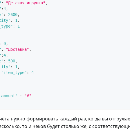
"
:
"Детская игрушка"
,
"
:
4
,
e"
:
2600
,
tity"
:
1
,
_type"
:
1
:
0
,
"
:
"Доставка"
,
"
:
4
,
e"
:
500
,
tity"
:
1
,
"item_type"
:
4
_amount"
:
"#"
чёта нужно формировать каждый раз, когда вы отгружае
есколько, то и чеков будет столько же, с соответствую