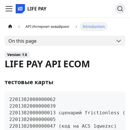
LIFE PAY
API Интернет-эквайринг
Introduction
On this page
Version: 1.0
LIFE PAY API ECOM
тестовые карты
2201382000000062
2201382000000039
2201382000000013 сценарий frictionless (б
2201382000000005
2201382000000047 (код на ACS 1qwezxc)