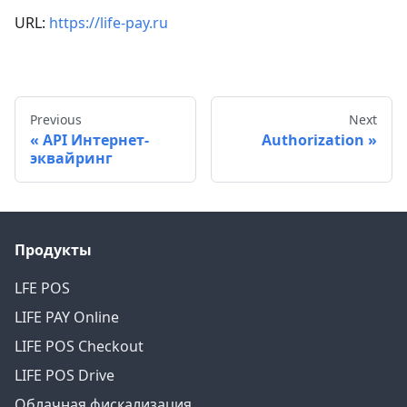
URL:
https://life-pay.ru
Previous
Next
API Интернет-
Authorization
эквайринг
Продукты
LFE POS
LIFE PAY Online
LIFE POS Checkout
LIFE POS Drive
Облачная фискализация