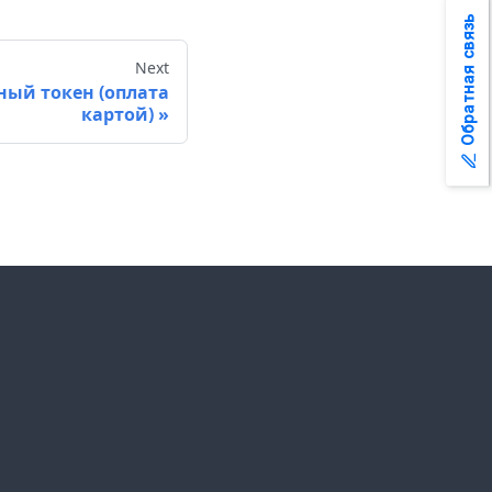
Обратная связь
Next
ный токен (оплата
картой)