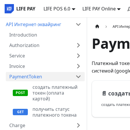
LIFE PAY
LIFE POS 6.0
LIFE PAY Online
API Интернет-эквайринг
API Инте
Introduction
Paym
Authorization
Service
Платежный токен
Invoice
системой (googl
PaymentToken
создать платежный
📄️
создать пла
токен (оплата
картой)
создать платеж
получить статус
платежного токена
Charge