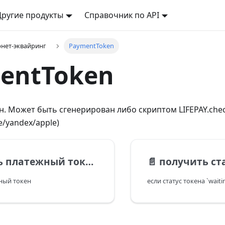
Другие продукты
Справочник по API
рнет-эквайринг
PaymentToken
entToken
. Может быть сгенерирован либо скриптом LIFEPAY.che
e/yandex/apple)
тежный токен (оплата картой)
📄️
получить статус п
ный токен