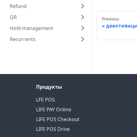
Refund
QR
Previous
деактиваци
Hold management
Recurrents
Продукты
LFE POS
LIFE PAY Online
LIFE POS Checkout
LIFE POS Drive