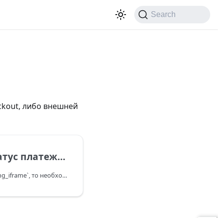
Search
ckout, либо внешней
латежного токена
если статус токена `waiting_iframe`, то необходимо на платежной странице отрисовать скытый iframe с формой и выполнить ее отправку: