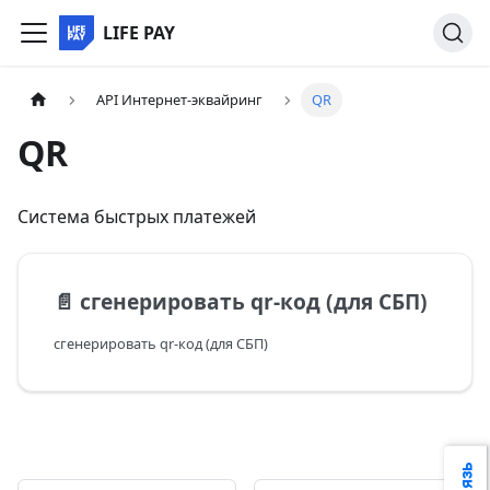
LIFE PAY
API Интернет-эквайринг
QR
QR
Система быстрых платежей
📄️
сгенерировать qr-код (для СБП)
сгенерировать qr-код (для СБП)