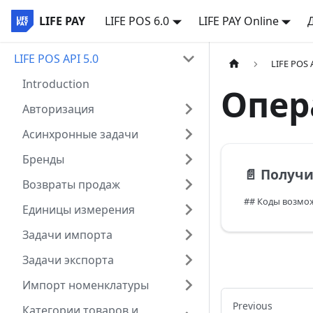
LIFE PAY
LIFE POS 6.0
LIFE PAY Online
LIFE POS API 5.0
LIFE POS 
Introduction
Опер
Авторизация
Асинхронные задачи
Бренды
📄️
Получить список
Возвраты продаж
## Коды возмо
Единицы измерения
Задачи импорта
Задачи экспорта
Импорт номенклатуры
Previous
Категории товаров и