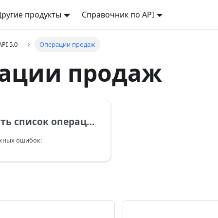
Другие продукты
Справочник по API
API 5.0
Операции продаж
ации продаж
 операций с деньгами по сделке продажи
жных ошибок: