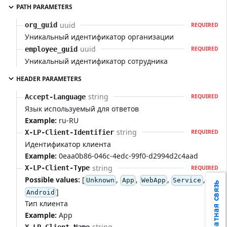
PATH PARAMETERS
uuid
org_guid
REQUIRED
Уникальный идентификатор организации
uuid
employee_guid
REQUIRED
Уникальный идентификатор сотрудника
HEADER PARAMETERS
string
Accept-Language
REQUIRED
Язык используемый для ответов
Example:
ru-RU
string
X-LP-Client-Identifier
REQUIRED
Идентификатор клиента
Example:
0eaa0b86-046c-4edc-99f0-d2994d2c4aad
string
X-LP-Client-Type
REQUIRED
Possible values:
[
,
,
,
,
Unknown
App
WebApp
Service
Обратная связь
]
Android
Тип клиента
Example:
App
string