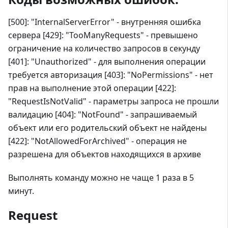
[500]: "InternalServerError" - внутренняя ошибка
сервера [429]: "TooManyRequests" - превышено
ограничение на количество запросов в секунду
[401]: "Unauthorized" - для выполнения операции
требуется авторизация [403]: "NoPermissions" - нет
прав на выполнение этой операции [422]:
"RequestIsNotValid" - параметры запроса не прошли
валидацию [404]: "NotFound" - запрашиваемый
объект или его родительский объект не найдены
[422]: "NotAllowedForArchived" - операция не
разрешена для объектов находящихся в архиве
Выполнять команду можно не чаще 1 раза в 5
минут.
Request