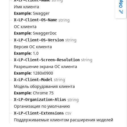
X-LP-Client-Name
Имя клиента
Example:
Swagger
string
X-LP-Client-OS-Name
ОС клиента
Example:
SwaggerDoc
string
X-LP-Client-OS-Version
Версия ОС клиента
Example:
1.0
string
X-LP-Client-Screen-Resolution
Разрешение экрана ОС клиента
Example:
1280x0900
string
X-LP-Client-Model
Модель оборудования клиента
Example:
Chrome 75
string
X-LP-Organization-Alias
Организация по умолчанию
csv
X-LP-Client-Extensions
Поддерживаемые клиентом расширения моделей