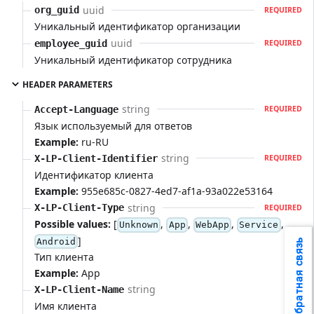
uuid
org_guid
REQUIRED
Уникальный идентификатор организации
uuid
employee_guid
REQUIRED
Уникальный идентификатор сотрудника
HEADER PARAMETERS
string
Accept-Language
REQUIRED
Язык используемый для ответов
Example:
ru-RU
string
X-LP-Client-Identifier
REQUIRED
Идентификатор клиента
Example:
955e685c-0827-4ed7-af1a-93a022e53164
string
X-LP-Client-Type
REQUIRED
Possible values:
[
,
,
,
,
Unknown
App
WebApp
Service
]
Android
Обратная связь
Тип клиента
Example:
App
string
X-LP-Client-Name
Имя клиента