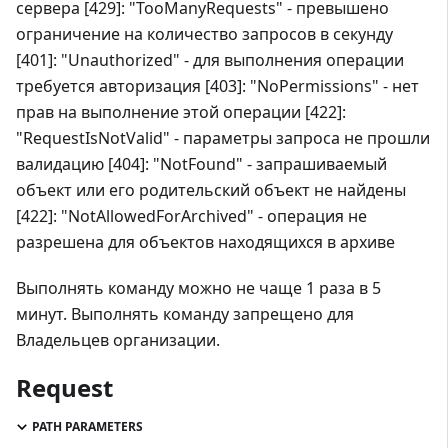
сервера [429]: "TooManyRequests" - превышено
ограничение на количество запросов в секунду
[401]: "Unauthorized" - для выполнения операции
требуется авторизация [403]: "NoPermissions" - нет
прав на выполнение этой операции [422]:
"RequestIsNotValid" - параметры запроса не прошли
валидацию [404]: "NotFound" - запрашиваемый
объект или его родительский объект не найдены
[422]: "NotAllowedForArchived" - операция не
разрешена для объектов находящихся в архиве
Выполнять команду можно не чаще 1 раза в 5
минут. Выполнять команду запрещено для
Владельцев организации.
Request
PATH PARAMETERS