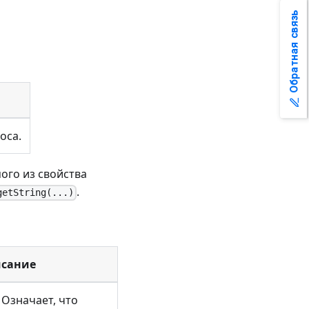
Обратная связь
оса.
ого из свойства
.
getString(...)
исание
 Означает, что