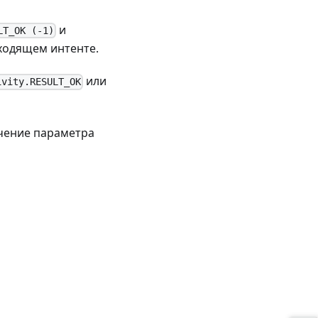
и
LT_OK (-1)
входящем интенте.
или
ivity.RESULT_OK
чение параметра