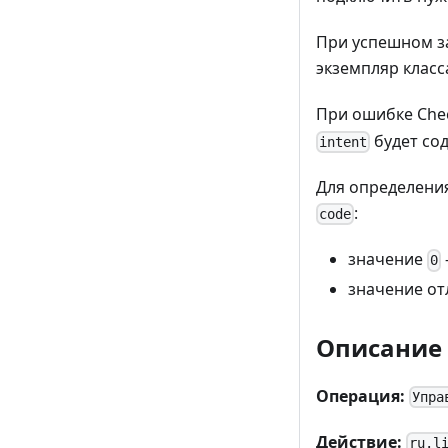
При успешном з
экземпляр клас
При ошибке Che
будет со
intent
Для определени
:
code
значение
0
значение от
Описание
Операция:
Упра
Действие:
ru.l