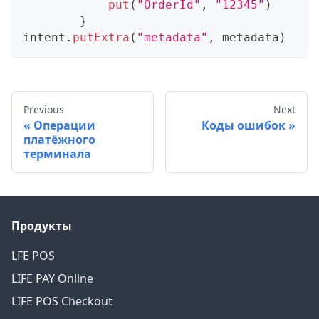
put
(
"OrderId"
,
"12345"
)
}
intent
.
putExtra
(
"metadata"
,
 metadata
)
Previous
Next
Операции
Коды ошибок
платёжного
терминала
Продукты
LFE POS
LIFE PAY Online
LIFE POS Checkout