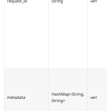
request_id
String
нет
HashMap<String,
metadata
нет
String>